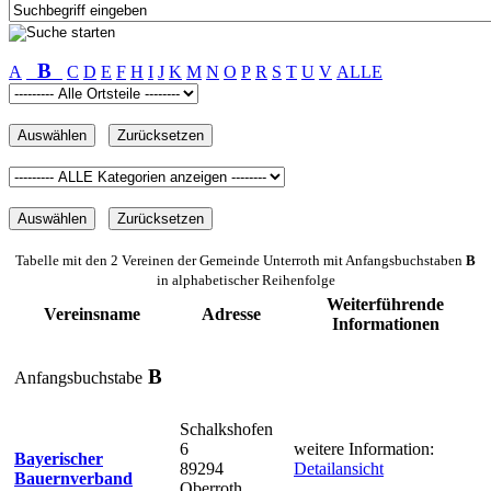
B
A
C
D
E
F
H
I
J
K
M
N
O
P
R
S
T
U
V
ALLE
Tabelle mit den 2 Vereinen der Gemeinde Unterroth mit Anfangsbuchstaben
B
in alphabetischer Reihenfolge
Weiterführende
Vereinsname
Adresse
Informationen
B
Anfangsbuchstabe
Schalkshofen
6
weitere Information:
Bayerischer
89294
Detailansicht
Bauernverband
Oberroth