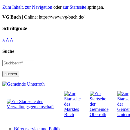
Zum Inhalt
,
zur Navigation
oder
zur Startseite
springen.
VG Buch
| Online: https://www.vg-buch.de/
Schriftgröße
A
A
A
Suche
suchen
Bürgerservice und Politik