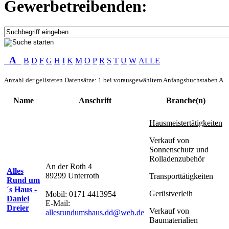
Gewerbetreibenden:
A
B
D
F
G
H
I
K
M
O
P
R
S
T
U
W
ALLE
Anzahl der gelisteten Datensätze: 1 bei vorausgewähltem Anfangsbuchstaben A
Name
Anschrift
Branche(n)
Hausmeistertätigkeiten
Verkauf von
Sonnenschutz und
Rolladenzubehör
An der Roth 4
Alles
89299 Unterroth
Transporttätigkeiten
Rund um
´s Haus -
Gerüstverleih
Mobil: 0171 4413954
Daniel
E-Mail:
Dreier
Verkauf von
allesrundumshaus.dd@web.de
Baumaterialien