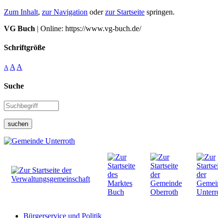
Zum Inhalt
,
zur Navigation
oder
zur Startseite
springen.
VG Buch
| Online: https://www.vg-buch.de/
Schriftgröße
A
A
A
Suche
suchen
Bürgerservice und Politik