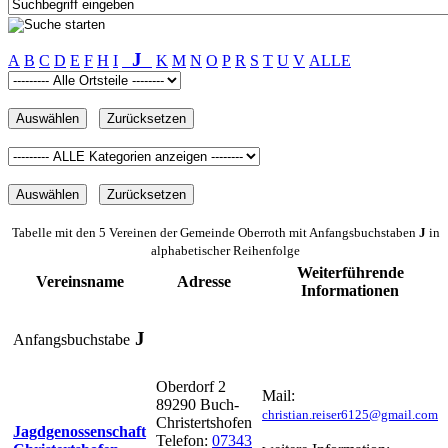
J
A
B
C
D
E
F
H
I
K
M
N
O
P
R
S
T
U
V
ALLE
Tabelle mit den 5 Vereinen der Gemeinde Oberroth mit Anfangsbuchstaben
J
in
alphabetischer Reihenfolge
Weiterführende
Vereinsname
Adresse
Informationen
J
Anfangsbuchstabe
Oberdorf 2
Mail:
89290 Buch-
christian.reiser6125@gmail.com
Christertshofen
Jagdgenossenschaft
Telefon:
07343