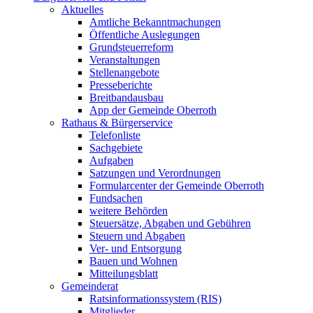
Aktuelles
Amtliche Bekanntmachungen
Öffentliche Auslegungen
Grundsteuerreform
Veranstaltungen
Stellenangebote
Presseberichte
Breitbandausbau
App der Gemeinde Oberroth
Rathaus & Bürgerservice
Telefonliste
Sachgebiete
Aufgaben
Satzungen und Verordnungen
Formularcenter der Gemeinde Oberroth
Fundsachen
weitere Behörden
Steuersätze, Abgaben und Gebühren
Steuern und Abgaben
Ver- und Entsorgung
Bauen und Wohnen
Mitteilungsblatt
Gemeinderat
Ratsinformationssystem (RIS)
Mitglieder