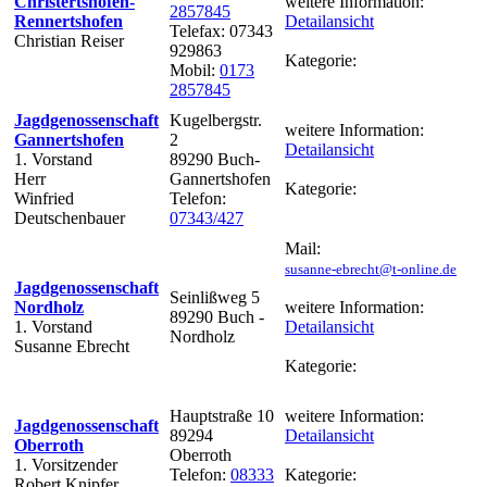
Christertshofen-
weitere Information:
2857845
Rennertshofen
Detailansicht
Telefax: 07343
Christian Reiser
929863
Kategorie:
Mobil:
0173
2857845
Jagdgenossenschaft
Kugelbergstr.
weitere Information:
Gannertshofen
2
Detailansicht
1. Vorstand
89290 Buch-
Herr
Gannertshofen
Kategorie:
Winfried
Telefon:
Deutschenbauer
07343/427
Mail:
susanne-ebrecht@t-online.de
Jagdgenossenschaft
Seinlißweg 5
Nordholz
weitere Information:
89290 Buch -
1. Vorstand
Detailansicht
Nordholz
Susanne Ebrecht
Kategorie:
Hauptstraße 10
weitere Information:
Jagdgenossenschaft
89294
Detailansicht
Oberroth
Oberroth
1. Vorsitzender
Telefon:
08333
Kategorie:
Robert Knipfer