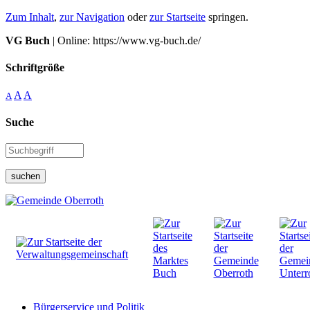
Zum Inhalt
,
zur Navigation
oder
zur Startseite
springen.
VG Buch
| Online: https://www.vg-buch.de/
Schriftgröße
A
A
A
Suche
suchen
Bürgerservice und Politik