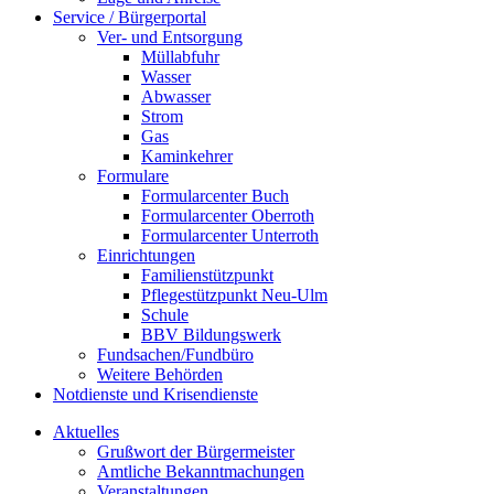
Service / Bürgerportal
Ver- und Entsorgung
Müllabfuhr
Wasser
Abwasser
Strom
Gas
Kaminkehrer
Formulare
Formularcenter Buch
Formularcenter Oberroth
Formularcenter Unterroth
Einrichtungen
Familienstützpunkt
Pflegestützpunkt Neu-Ulm
Schule
BBV Bildungswerk
Fundsachen/Fundbüro
Weitere Behörden
Notdienste und Krisendienste
Aktuelles
Grußwort der Bürgermeister
Amtliche Bekanntmachungen
Veranstaltungen