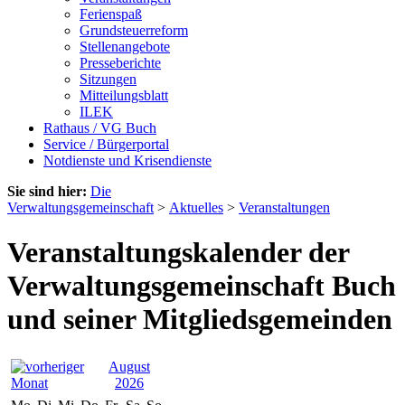
Ferienspaß
Grundsteuerreform
Stellenangebote
Presseberichte
Sitzungen
Mitteilungsblatt
ILEK
Rathaus / VG Buch
Service / Bürgerportal
Notdienste und Krisendienste
Sie sind hier:
Die
Verwaltungsgemeinschaft
>
Aktuelles
>
Veranstaltungen
Veranstaltungskalender der
Verwaltungsgemeinschaft Buch
und seiner Mitgliedsgemeinden
August
2026