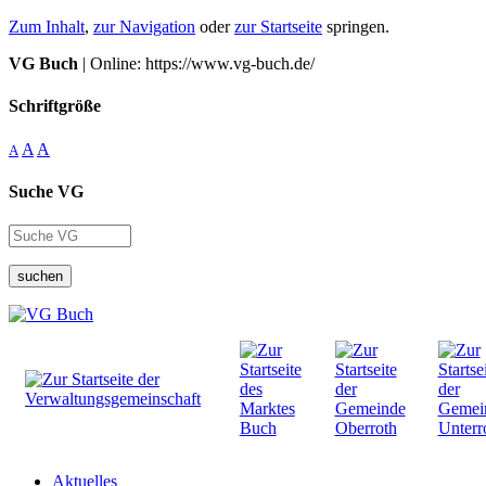
Zum Inhalt
,
zur Navigation
oder
zur Startseite
springen.
VG Buch
| Online: https://www.vg-buch.de/
Schriftgröße
A
A
A
Suche VG
suchen
Aktuelles