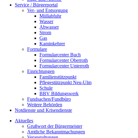
Service / Bürgerportal
Ver- und Entsorgung
Müllabfuhr
Wasser
Abwasser
Strom
Gas
Kaminkehrer
Formulare
Formularcenter Buch
Formularcenter Oberroth
Formularcenter Unterroth
Einrichtungen
Familienstützpunkt
Pflegestützpunkt Neu-Ulm
Schule
BBV Bildungswerk
Fundsachen/Fundbüro
Weitere Behörden
Notdienste und Krisendienste
Aktuelles
Grußwort der Bürgermeister
Amtliche Bekanntmachungen
Veranstaltungen