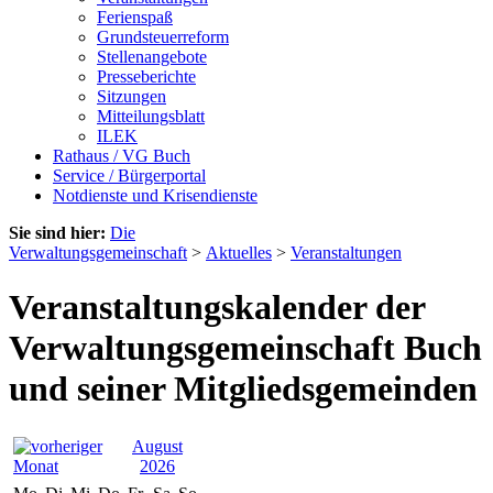
Ferienspaß
Grundsteuerreform
Stellenangebote
Presseberichte
Sitzungen
Mitteilungsblatt
ILEK
Rathaus / VG Buch
Service / Bürgerportal
Notdienste und Krisendienste
Sie sind hier:
Die
Verwaltungsgemeinschaft
>
Aktuelles
>
Veranstaltungen
Veranstaltungskalender der
Verwaltungsgemeinschaft Buch
und seiner Mitgliedsgemeinden
August
2026