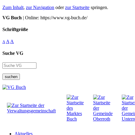
Zum Inhalt
,
zur Navigation
oder
zur Startseite
springen.
VG Buch
| Online: https://www.vg-buch.de/
Schriftgröße
A
A
A
Suche VG
suchen
Aktuelles