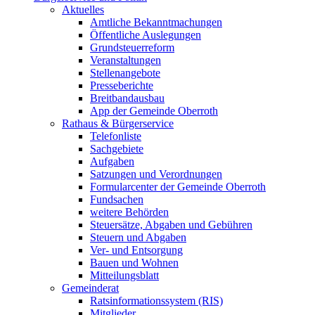
Aktuelles
Amtliche Bekanntmachungen
Öffentliche Auslegungen
Grundsteuerreform
Veranstaltungen
Stellenangebote
Presseberichte
Breitbandausbau
App der Gemeinde Oberroth
Rathaus & Bürgerservice
Telefonliste
Sachgebiete
Aufgaben
Satzungen und Verordnungen
Formularcenter der Gemeinde Oberroth
Fundsachen
weitere Behörden
Steuersätze, Abgaben und Gebühren
Steuern und Abgaben
Ver- und Entsorgung
Bauen und Wohnen
Mitteilungsblatt
Gemeinderat
Ratsinformationssystem (RIS)
Mitglieder