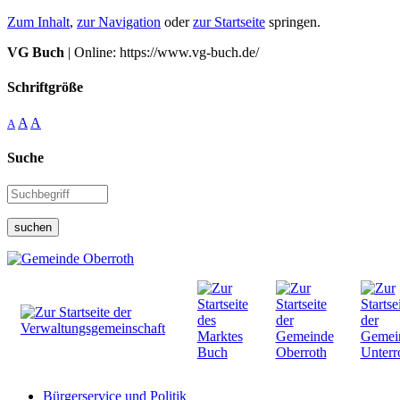
Zum Inhalt
,
zur Navigation
oder
zur Startseite
springen.
VG Buch
| Online: https://www.vg-buch.de/
Schriftgröße
A
A
A
Suche
suchen
Bürgerservice und Politik