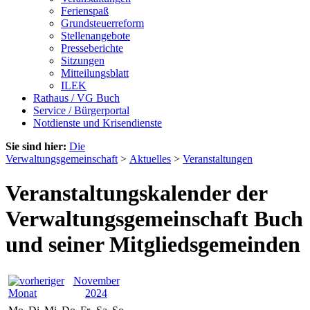
Ferienspaß
Grundsteuerreform
Stellenangebote
Presseberichte
Sitzungen
Mitteilungsblatt
ILEK
Rathaus / VG Buch
Service / Bürgerportal
Notdienste und Krisendienste
Sie sind hier:
Die
Verwaltungsgemeinschaft
>
Aktuelles
>
Veranstaltungen
Veranstaltungskalender der
Verwaltungsgemeinschaft Buch
und seiner Mitgliedsgemeinden
November
2024