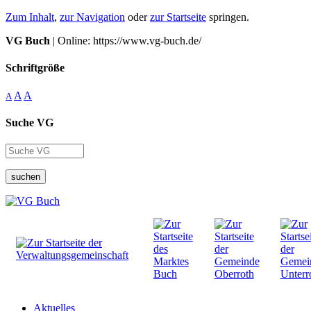
Zum Inhalt
,
zur Navigation
oder
zur Startseite
springen.
VG Buch
| Online: https://www.vg-buch.de/
Schriftgröße
A
A
A
Suche VG
suchen
Aktuelles