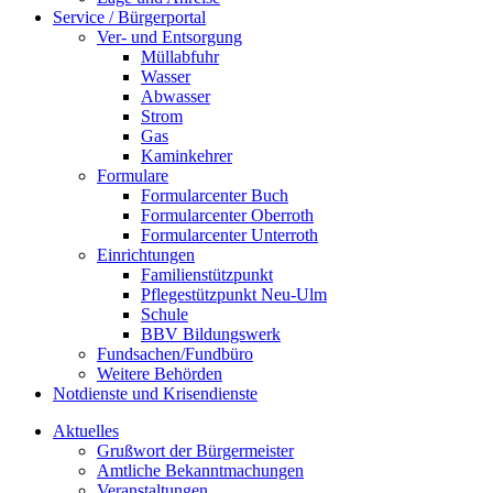
Service / Bürgerportal
Ver- und Entsorgung
Müllabfuhr
Wasser
Abwasser
Strom
Gas
Kaminkehrer
Formulare
Formularcenter Buch
Formularcenter Oberroth
Formularcenter Unterroth
Einrichtungen
Familienstützpunkt
Pflegestützpunkt Neu-Ulm
Schule
BBV Bildungswerk
Fundsachen/Fundbüro
Weitere Behörden
Notdienste und Krisendienste
Aktuelles
Grußwort der Bürgermeister
Amtliche Bekanntmachungen
Veranstaltungen