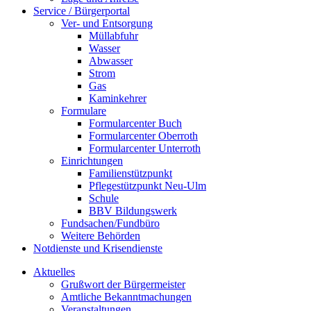
Service / Bürgerportal
Ver- und Entsorgung
Müllabfuhr
Wasser
Abwasser
Strom
Gas
Kaminkehrer
Formulare
Formularcenter Buch
Formularcenter Oberroth
Formularcenter Unterroth
Einrichtungen
Familienstützpunkt
Pflegestützpunkt Neu-Ulm
Schule
BBV Bildungswerk
Fundsachen/Fundbüro
Weitere Behörden
Notdienste und Krisendienste
Aktuelles
Grußwort der Bürgermeister
Amtliche Bekanntmachungen
Veranstaltungen