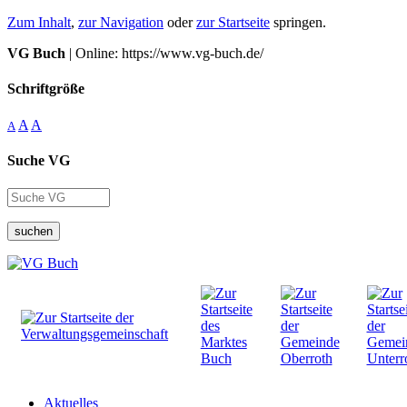
Zum Inhalt
,
zur Navigation
oder
zur Startseite
springen.
VG Buch
| Online: https://www.vg-buch.de/
Schriftgröße
A
A
A
Suche VG
suchen
Aktuelles