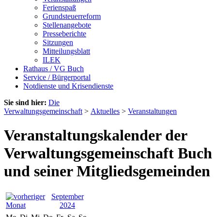
Ferienspaß
Grundsteuerreform
Stellenangebote
Presseberichte
Sitzungen
Mitteilungsblatt
ILEK
Rathaus / VG Buch
Service / Bürgerportal
Notdienste und Krisendienste
Sie sind hier:
Die
Verwaltungsgemeinschaft
>
Aktuelles
>
Veranstaltungen
Veranstaltungskalender der
Verwaltungsgemeinschaft Buch
und seiner Mitgliedsgemeinden
September
2024