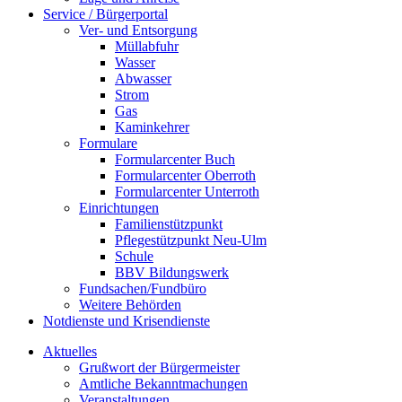
Service / Bürgerportal
Ver- und Entsorgung
Müllabfuhr
Wasser
Abwasser
Strom
Gas
Kaminkehrer
Formulare
Formularcenter Buch
Formularcenter Oberroth
Formularcenter Unterroth
Einrichtungen
Familienstützpunkt
Pflegestützpunkt Neu-Ulm
Schule
BBV Bildungswerk
Fundsachen/Fundbüro
Weitere Behörden
Notdienste und Krisendienste
Aktuelles
Grußwort der Bürgermeister
Amtliche Bekanntmachungen
Veranstaltungen