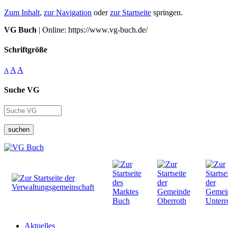
Zum Inhalt
,
zur Navigation
oder
zur Startseite
springen.
VG Buch
| Online: https://www.vg-buch.de/
Schriftgröße
A
A
A
Suche VG
suchen
Aktuelles