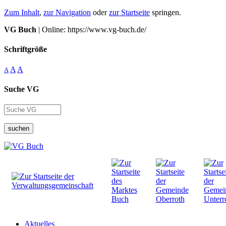
Zum Inhalt
,
zur Navigation
oder
zur Startseite
springen.
VG Buch
| Online: https://www.vg-buch.de/
Schriftgröße
A
A
A
Suche VG
suchen
Aktuelles