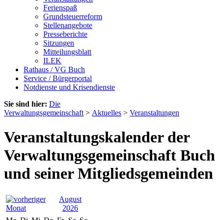
Ferienspaß
Grundsteuerreform
Stellenangebote
Presseberichte
Sitzungen
Mitteilungsblatt
ILEK
Rathaus / VG Buch
Service / Bürgerportal
Notdienste und Krisendienste
Sie sind hier:
Die
Verwaltungsgemeinschaft
>
Aktuelles
>
Veranstaltungen
Veranstaltungskalender der
Verwaltungsgemeinschaft Buch
und seiner Mitgliedsgemeinden
August
2026