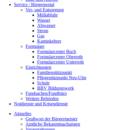
Service / Bürgerportal
Ver- und Entsorgung
Müllabfuhr
Wasser
Abwasser
Strom
Gas
Kaminkehrer
Formulare
Formularcenter Buch
Formularcenter Oberroth
Formularcenter Unterroth
Einrichtungen
Familienstützpunkt
Pflegestützpunkt Neu-Ulm
Schule
BBV Bildungswerk
Fundsachen/Fundbüro
Weitere Behörden
Notdienste und Krisendienste
Aktuelles
Grußwort der Bürgermeister
Amtliche Bekanntmachungen
Veranstaltungen