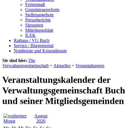
Ferienspaß
Grundsteuerreform
Stellenangebote
Presseberichte
Sitzungen
Mitteilungsblatt
ILEK
Rathaus / VG Buch
Service / Bürgerportal
Notdienste und Krisendienste
Sie sind hier:
Die
Verwaltungsgemeinschaft
>
Aktuelles
>
Veranstaltungen
Veranstaltungskalender der
Verwaltungsgemeinschaft Buch
und seiner Mitgliedsgemeinden
August
2026