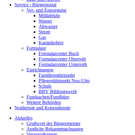
Service / Bürgerportal
Ver- und Entsorgung
Müllabfuhr
Wasser
Abwasser
Strom
Gas
Kaminkehrer
Formulare
Formularcenter Buch
Formularcenter Oberroth
Formularcenter Unterroth
Einrichtungen
Familienstützpunkt
Pflegestützpunkt Neu-Ulm
Schule
BBV Bildungswerk
Fundsachen/Fundbüro
Weitere Behörden
Notdienste und Krisendienste
Aktuelles
Grußwort der Bürgermeister
Amtliche Bekanntmachungen
Veranstaltungen