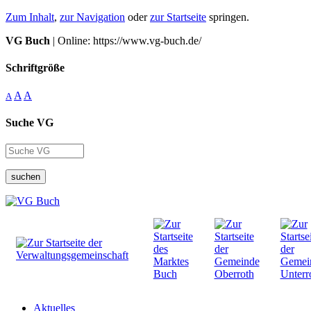
Zum Inhalt
,
zur Navigation
oder
zur Startseite
springen.
VG Buch
| Online: https://www.vg-buch.de/
Schriftgröße
A
A
A
Suche VG
suchen
Aktuelles