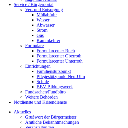
Service / Bürgerportal
Ver- und Entsorgung
Müllabfuhr
Wasser
Abwasser
Strom
Gas
Kaminkehrer
Formulare
Formularcenter Buch
Formularcenter Oberroth
Formularcenter Unterroth
Einrichtungen
Familienstützpunkt
Pflegestützpunkt Neu-Ulm
Schule
BBV Bildungswerk
Fundsachen/Fundbüro
Weitere Behörden
Notdienste und Krisendienste
Aktuelles
Grußwort der Bürgermeister
Amtliche Bekanntmachungen
Veranstaltungen