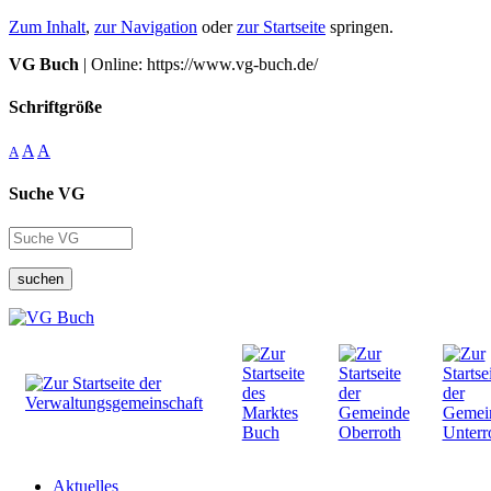
Zum Inhalt
,
zur Navigation
oder
zur Startseite
springen.
VG Buch
| Online: https://www.vg-buch.de/
Schriftgröße
A
A
A
Suche VG
suchen
Aktuelles