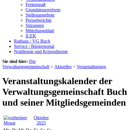
Ferienspaß
Grundsteuerreform
Stellenangebote
Presseberichte
Sitzungen
Mitteilungsblatt
ILEK
Rathaus / VG Buch
Service / Bürgerportal
Notdienste und Krisendienste
Sie sind hier:
Die
Verwaltungsgemeinschaft
>
Aktuelles
>
Veranstaltungen
Veranstaltungskalender der
Verwaltungsgemeinschaft Buch
und seiner Mitgliedsgemeinden
Oktober
2025