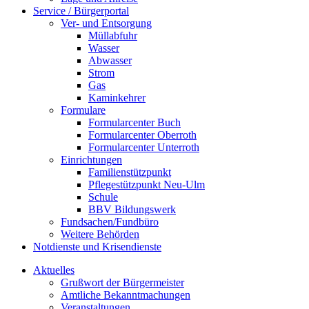
Service / Bürgerportal
Ver- und Entsorgung
Müllabfuhr
Wasser
Abwasser
Strom
Gas
Kaminkehrer
Formulare
Formularcenter Buch
Formularcenter Oberroth
Formularcenter Unterroth
Einrichtungen
Familienstützpunkt
Pflegestützpunkt Neu-Ulm
Schule
BBV Bildungswerk
Fundsachen/Fundbüro
Weitere Behörden
Notdienste und Krisendienste
Aktuelles
Grußwort der Bürgermeister
Amtliche Bekanntmachungen
Veranstaltungen