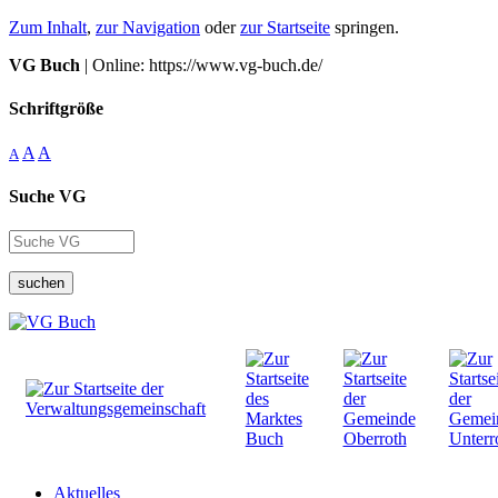
Zum Inhalt
,
zur Navigation
oder
zur Startseite
springen.
VG Buch
| Online: https://www.vg-buch.de/
Schriftgröße
A
A
A
Suche VG
suchen
Aktuelles