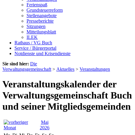
Ferienspaß
Grundsteuerreform
Stellenangebote
Presseberichte
Sitzungen
Mitteilungsblatt
ILEK
Rathaus / VG Buch
Service / Bürgerportal
Notdienste und Krisendienste
Sie sind hier:
Die
Verwaltungsgemeinschaft
>
Aktuelles
>
Veranstaltungen
Veranstaltungskalender der
Verwaltungsgemeinschaft Buch
und seiner Mitgliedsgemeinden
Mai
2026