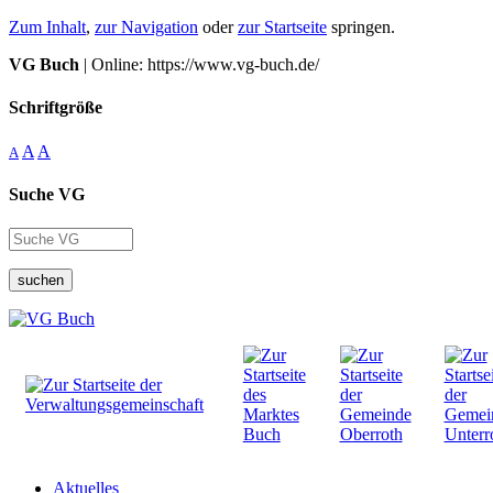
Zum Inhalt
,
zur Navigation
oder
zur Startseite
springen.
VG Buch
| Online: https://www.vg-buch.de/
Schriftgröße
A
A
A
Suche VG
suchen
Aktuelles