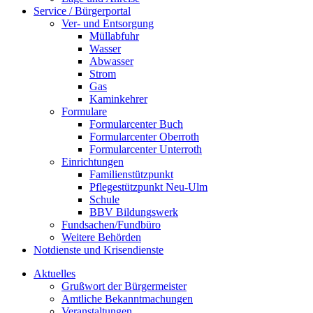
Service / Bürgerportal
Ver- und Entsorgung
Müllabfuhr
Wasser
Abwasser
Strom
Gas
Kaminkehrer
Formulare
Formularcenter Buch
Formularcenter Oberroth
Formularcenter Unterroth
Einrichtungen
Familienstützpunkt
Pflegestützpunkt Neu-Ulm
Schule
BBV Bildungswerk
Fundsachen/Fundbüro
Weitere Behörden
Notdienste und Krisendienste
Aktuelles
Grußwort der Bürgermeister
Amtliche Bekanntmachungen
Veranstaltungen