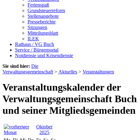
Ferienspaß
Grundsteuerreform
Stellenangebote
Presseberichte
Sitzungen
Mitteilungsblatt
ILEK
Rathaus / VG Buch
Service / Bürgerportal
Notdienste und Krisendienste
Sie sind hier:
Die
Verwaltungsgemeinschaft
>
Aktuelles
>
Veranstaltungen
Veranstaltungskalender der
Verwaltungsgemeinschaft Buch
und seiner Mitgliedsgemeinden
Oktober
2025