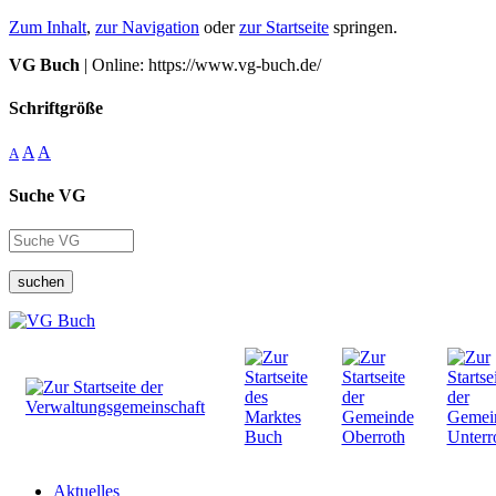
Zum Inhalt
,
zur Navigation
oder
zur Startseite
springen.
VG Buch
| Online: https://www.vg-buch.de/
Schriftgröße
A
A
A
Suche VG
suchen
Aktuelles