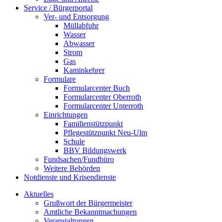
Service / Bürgerportal
Ver- und Entsorgung
Müllabfuhr
Wasser
Abwasser
Strom
Gas
Kaminkehrer
Formulare
Formularcenter Buch
Formularcenter Oberroth
Formularcenter Unterroth
Einrichtungen
Familienstützpunkt
Pflegestützpunkt Neu-Ulm
Schule
BBV Bildungswerk
Fundsachen/Fundbüro
Weitere Behörden
Notdienste und Krisendienste
Aktuelles
Grußwort der Bürgermeister
Amtliche Bekanntmachungen
Veranstaltungen