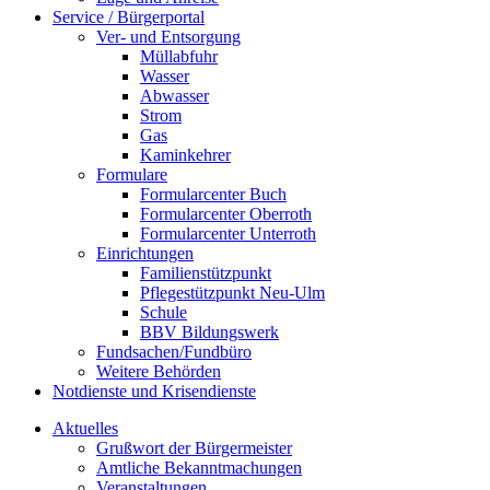
Service / Bürgerportal
Ver- und Entsorgung
Müllabfuhr
Wasser
Abwasser
Strom
Gas
Kaminkehrer
Formulare
Formularcenter Buch
Formularcenter Oberroth
Formularcenter Unterroth
Einrichtungen
Familienstützpunkt
Pflegestützpunkt Neu-Ulm
Schule
BBV Bildungswerk
Fundsachen/Fundbüro
Weitere Behörden
Notdienste und Krisendienste
Aktuelles
Grußwort der Bürgermeister
Amtliche Bekanntmachungen
Veranstaltungen