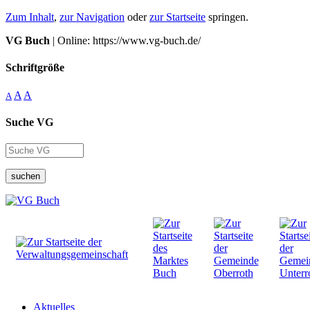
Zum Inhalt
,
zur Navigation
oder
zur Startseite
springen.
VG Buch
| Online: https://www.vg-buch.de/
Schriftgröße
A
A
A
Suche VG
suchen
Aktuelles