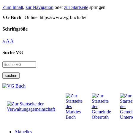
Zum Inhalt
,
zur Navigation
oder
zur Startseite
springen.
VG Buch
| Online: https://www.vg-buch.de/
Schriftgröße
A
A
A
Suche VG
suchen
Aktuelles