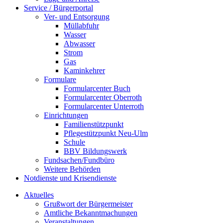
Service / Bürgerportal
Ver- und Entsorgung
Müllabfuhr
Wasser
Abwasser
Strom
Gas
Kaminkehrer
Formulare
Formularcenter Buch
Formularcenter Oberroth
Formularcenter Unterroth
Einrichtungen
Familienstützpunkt
Pflegestützpunkt Neu-Ulm
Schule
BBV Bildungswerk
Fundsachen/Fundbüro
Weitere Behörden
Notdienste und Krisendienste
Aktuelles
Grußwort der Bürgermeister
Amtliche Bekanntmachungen
Veranstaltungen