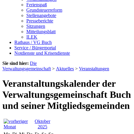
Ferienspaß
Grundsteuerreform
Stellenangebote
Presseberichte
Sitzungen
Mitteilungsblatt
ILEK
Rathaus / VG Buch
Service / Bürgerportal
Notdienste und Krisendienste
Sie sind hier:
Die
Verwaltungsgemeinschaft
>
Aktuelles
>
Veranstaltungen
Veranstaltungskalender der
Verwaltungsgemeinschaft Buch
und seiner Mitgliedsgemeinden
Oktober
2025