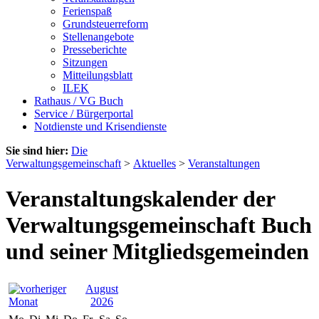
Ferienspaß
Grundsteuerreform
Stellenangebote
Presseberichte
Sitzungen
Mitteilungsblatt
ILEK
Rathaus / VG Buch
Service / Bürgerportal
Notdienste und Krisendienste
Sie sind hier:
Die
Verwaltungsgemeinschaft
>
Aktuelles
>
Veranstaltungen
Veranstaltungskalender der
Verwaltungsgemeinschaft Buch
und seiner Mitgliedsgemeinden
August
2026