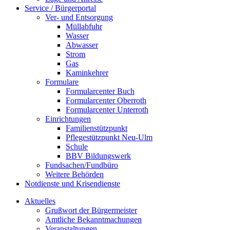
Service / Bürgerportal
Ver- und Entsorgung
Müllabfuhr
Wasser
Abwasser
Strom
Gas
Kaminkehrer
Formulare
Formularcenter Buch
Formularcenter Oberroth
Formularcenter Unterroth
Einrichtungen
Familienstützpunkt
Pflegestützpunkt Neu-Ulm
Schule
BBV Bildungswerk
Fundsachen/Fundbüro
Weitere Behörden
Notdienste und Krisendienste
Aktuelles
Grußwort der Bürgermeister
Amtliche Bekanntmachungen
Veranstaltungen