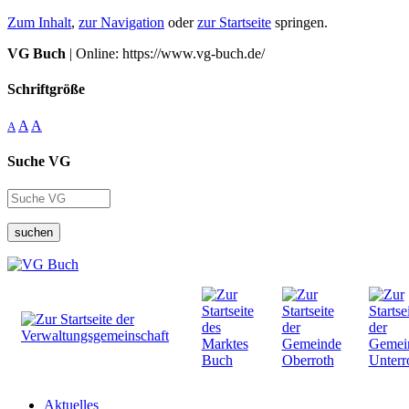
Zum Inhalt
,
zur Navigation
oder
zur Startseite
springen.
VG Buch
| Online: https://www.vg-buch.de/
Schriftgröße
A
A
A
Suche VG
suchen
Aktuelles