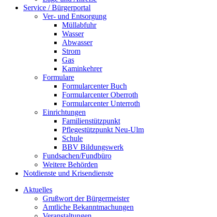
Service / Bürgerportal
Ver- und Entsorgung
Müllabfuhr
Wasser
Abwasser
Strom
Gas
Kaminkehrer
Formulare
Formularcenter Buch
Formularcenter Oberroth
Formularcenter Unterroth
Einrichtungen
Familienstützpunkt
Pflegestützpunkt Neu-Ulm
Schule
BBV Bildungswerk
Fundsachen/Fundbüro
Weitere Behörden
Notdienste und Krisendienste
Aktuelles
Grußwort der Bürgermeister
Amtliche Bekanntmachungen
Veranstaltungen