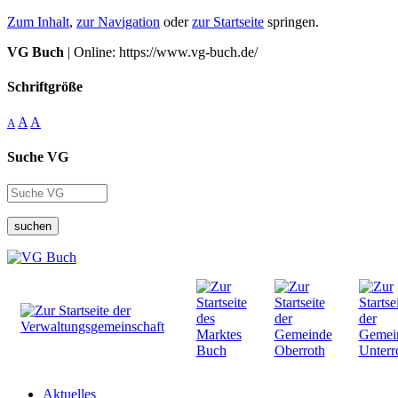
Zum Inhalt
,
zur Navigation
oder
zur Startseite
springen.
VG Buch
| Online: https://www.vg-buch.de/
Schriftgröße
A
A
A
Suche VG
suchen
Aktuelles