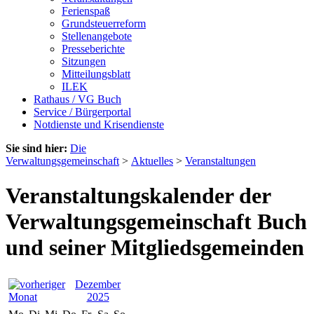
Ferienspaß
Grundsteuerreform
Stellenangebote
Presseberichte
Sitzungen
Mitteilungsblatt
ILEK
Rathaus / VG Buch
Service / Bürgerportal
Notdienste und Krisendienste
Sie sind hier:
Die
Verwaltungsgemeinschaft
>
Aktuelles
>
Veranstaltungen
Veranstaltungskalender der
Verwaltungsgemeinschaft Buch
und seiner Mitgliedsgemeinden
Dezember
2025