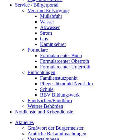
Service / Bürgerportal
Ver- und Entsorgung
Müllabfuhr
Wasser
Abwasser
Strom
Gas
Kaminkehrer
Formulare
Formularcenter Buch
Formularcenter Oberroth
Formularcenter Unterroth
Einrichtungen
Familienstützpunkt
Pflegestützpunkt Neu-Ulm
Schule
BBV Bildungswerk
Fundsachen/Fundbüro
Weitere Behörden
Notdienste und Krisendienste
Aktuelles
Grußwort der Bürgermeister
Amtliche Bekanntmachungen
Veranstaltungen