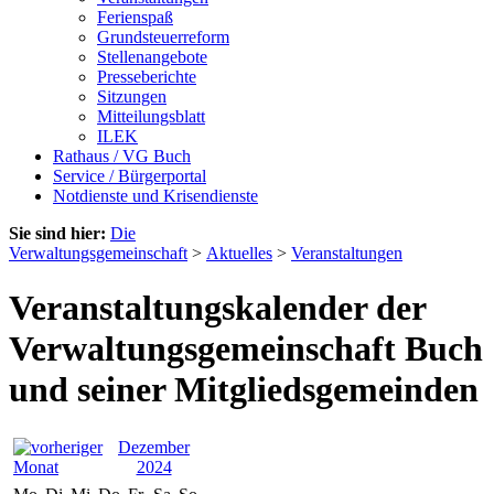
Ferienspaß
Grundsteuerreform
Stellenangebote
Presseberichte
Sitzungen
Mitteilungsblatt
ILEK
Rathaus / VG Buch
Service / Bürgerportal
Notdienste und Krisendienste
Sie sind hier:
Die
Verwaltungsgemeinschaft
>
Aktuelles
>
Veranstaltungen
Veranstaltungskalender der
Verwaltungsgemeinschaft Buch
und seiner Mitgliedsgemeinden
Dezember
2024