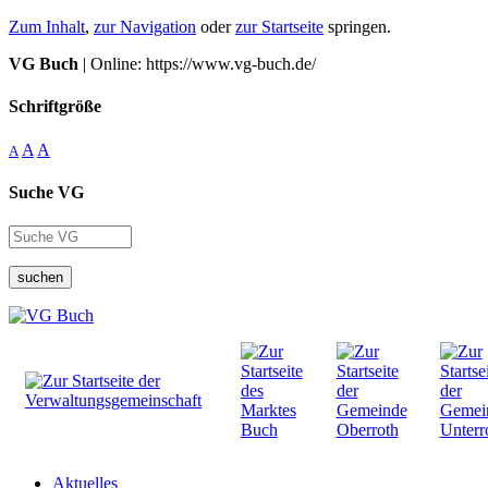
Zum Inhalt
,
zur Navigation
oder
zur Startseite
springen.
VG Buch
| Online: https://www.vg-buch.de/
Schriftgröße
A
A
A
Suche VG
suchen
Aktuelles