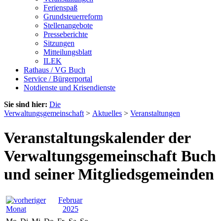
Ferienspaß
Grundsteuerreform
Stellenangebote
Presseberichte
Sitzungen
Mitteilungsblatt
ILEK
Rathaus / VG Buch
Service / Bürgerportal
Notdienste und Krisendienste
Sie sind hier:
Die
Verwaltungsgemeinschaft
>
Aktuelles
>
Veranstaltungen
Veranstaltungskalender der
Verwaltungsgemeinschaft Buch
und seiner Mitgliedsgemeinden
Februar
2025