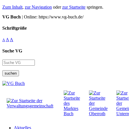
Zum Inhalt
,
zur Navigation
oder
zur Startseite
springen.
VG Buch
| Online: https://www.vg-buch.de/
Schriftgröße
A
A
A
Suche VG
suchen
Aktuelles