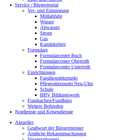
Service / Bürgerportal
Ver- und Entsorgung
Müllabfuhr
Wasser
Abwasser
Strom
Gas
Kaminkehrer
Formulare
Formularcenter Buch
Formularcenter Oberroth
Formularcenter Unterroth
Einrichtungen
Familienstützpunkt
Pflegestützpunkt Neu-Ulm
Schule
BBV Bildungswerk
Fundsachen/Fundbüro
Weitere Behörden
Notdienste und Krisendienste
Aktuelles
Grußwort der Bürgermeister
Amtliche Bekanntmachungen
Veranstaltungen