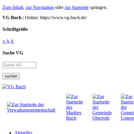
Zum Inhalt
,
zur Navigation
oder
zur Startseite
springen.
VG Buch
| Online: https://www.vg-buch.de/
Schriftgröße
A
A
A
Suche VG
suchen
Aktuelles