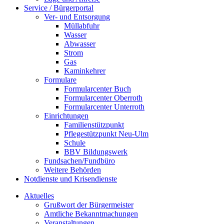
Service / Bürgerportal
Ver- und Entsorgung
Müllabfuhr
Wasser
Abwasser
Strom
Gas
Kaminkehrer
Formulare
Formularcenter Buch
Formularcenter Oberroth
Formularcenter Unterroth
Einrichtungen
Familienstützpunkt
Pflegestützpunkt Neu-Ulm
Schule
BBV Bildungswerk
Fundsachen/Fundbüro
Weitere Behörden
Notdienste und Krisendienste
Aktuelles
Grußwort der Bürgermeister
Amtliche Bekanntmachungen
Veranstaltungen