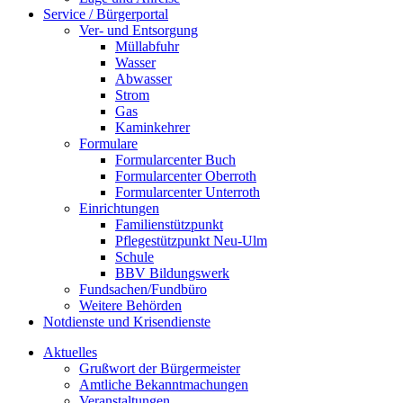
Service / Bürgerportal
Ver- und Entsorgung
Müllabfuhr
Wasser
Abwasser
Strom
Gas
Kaminkehrer
Formulare
Formularcenter Buch
Formularcenter Oberroth
Formularcenter Unterroth
Einrichtungen
Familienstützpunkt
Pflegestützpunkt Neu-Ulm
Schule
BBV Bildungswerk
Fundsachen/Fundbüro
Weitere Behörden
Notdienste und Krisendienste
Aktuelles
Grußwort der Bürgermeister
Amtliche Bekanntmachungen
Veranstaltungen