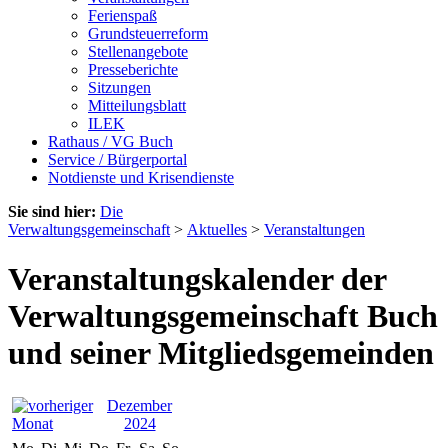
Ferienspaß
Grundsteuerreform
Stellenangebote
Presseberichte
Sitzungen
Mitteilungsblatt
ILEK
Rathaus / VG Buch
Service / Bürgerportal
Notdienste und Krisendienste
Sie sind hier:
Die
Verwaltungsgemeinschaft
>
Aktuelles
>
Veranstaltungen
Veranstaltungskalender der
Verwaltungsgemeinschaft Buch
und seiner Mitgliedsgemeinden
Dezember
2024