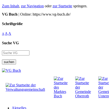
Zum Inhalt
,
zur Navigation
oder
zur Startseite
springen.
VG Buch
| Online: https://www.vg-buch.de/
Schriftgröße
A
A
A
Suche VG
suchen
Aktuelles