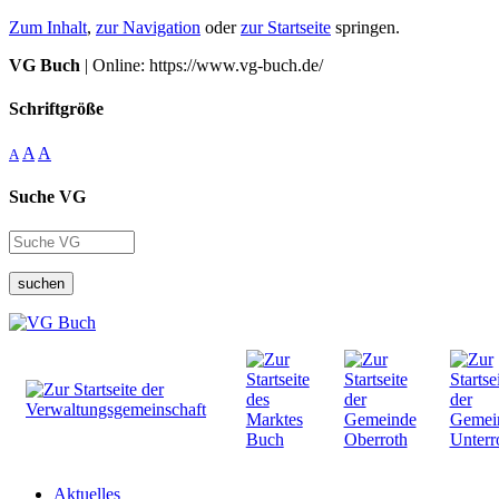
Zum Inhalt
,
zur Navigation
oder
zur Startseite
springen.
VG Buch
| Online: https://www.vg-buch.de/
Schriftgröße
A
A
A
Suche VG
suchen
Aktuelles