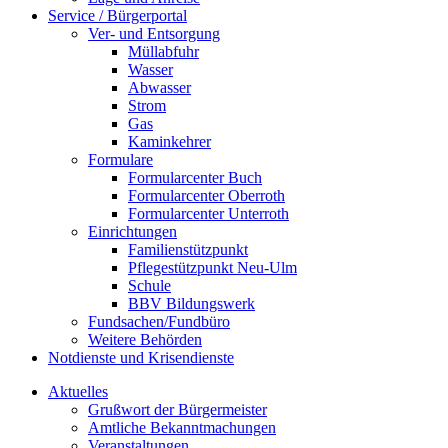
Service / Bürgerportal
Ver- und Entsorgung
Müllabfuhr
Wasser
Abwasser
Strom
Gas
Kaminkehrer
Formulare
Formularcenter Buch
Formularcenter Oberroth
Formularcenter Unterroth
Einrichtungen
Familienstützpunkt
Pflegestützpunkt Neu-Ulm
Schule
BBV Bildungswerk
Fundsachen/Fundbüro
Weitere Behörden
Notdienste und Krisendienste
Aktuelles
Grußwort der Bürgermeister
Amtliche Bekanntmachungen
Veranstaltungen