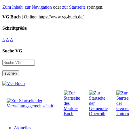
Zum Inhalt
,
zur Navigation
oder
zur Startseite
springen.
VG Buch
| Online: https://www.vg-buch.de/
Schriftgröße
A
A
A
Suche VG
suchen
Aktuelles