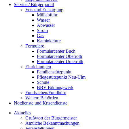
Service / Bürgerportal
Ver- und Entsorgung
Müllabfuhr
Wasser
Abwasser
Strom
Gas
Kaminkehrer
Formulare
Formularcenter Buch
Formularcenter Oberroth
Formularcenter Unterroth
Einrichtungen
Familienstützpunkt
Pflegestützpunkt Neu-Ulm
Schule
BBV Bildungswerk
Fundsachen/Fundbüro
Weitere Behörden
Notdienste und Krisendienste
Aktuelles
Grußwort der Bürgermeister
Amtliche Bekanntmachungen
Veranstaltungen