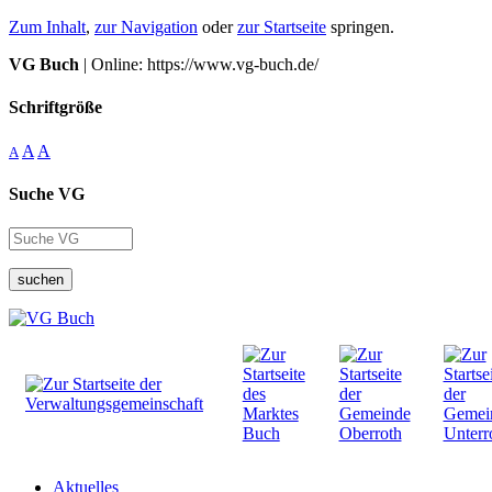
Zum Inhalt
,
zur Navigation
oder
zur Startseite
springen.
VG Buch
| Online: https://www.vg-buch.de/
Schriftgröße
A
A
A
Suche VG
suchen
Aktuelles