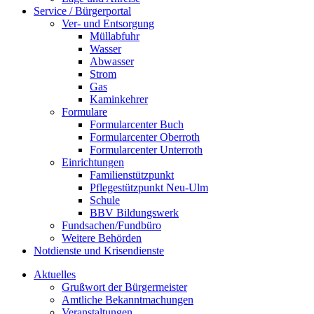
Service / Bürgerportal
Ver- und Entsorgung
Müllabfuhr
Wasser
Abwasser
Strom
Gas
Kaminkehrer
Formulare
Formularcenter Buch
Formularcenter Oberroth
Formularcenter Unterroth
Einrichtungen
Familienstützpunkt
Pflegestützpunkt Neu-Ulm
Schule
BBV Bildungswerk
Fundsachen/Fundbüro
Weitere Behörden
Notdienste und Krisendienste
Aktuelles
Grußwort der Bürgermeister
Amtliche Bekanntmachungen
Veranstaltungen