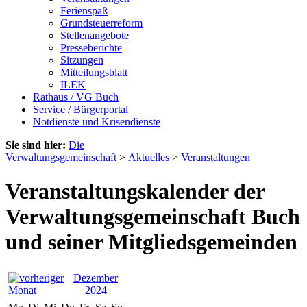
Ferienspaß
Grundsteuerreform
Stellenangebote
Presseberichte
Sitzungen
Mitteilungsblatt
ILEK
Rathaus / VG Buch
Service / Bürgerportal
Notdienste und Krisendienste
Sie sind hier:
Die
Verwaltungsgemeinschaft
>
Aktuelles
>
Veranstaltungen
Veranstaltungskalender der
Verwaltungsgemeinschaft Buch
und seiner Mitgliedsgemeinden
Dezember
2024