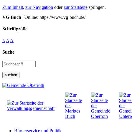
Zum Inhalt
,
zur Navigation
oder
zur Startseite
springen.
VG Buch
| Online: https://www.vg-buch.de/
Schriftgröße
A
A
A
Suche
suchen
Bürgerservice und Politik