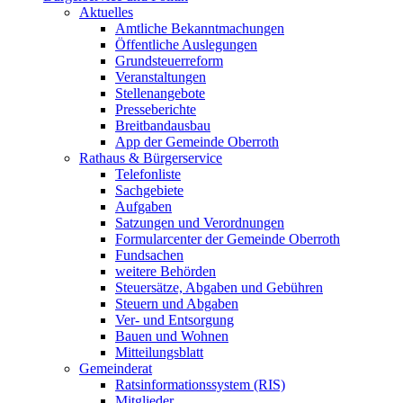
Aktuelles
Amtliche Bekanntmachungen
Öffentliche Auslegungen
Grundsteuerreform
Veranstaltungen
Stellenangebote
Presseberichte
Breitbandausbau
App der Gemeinde Oberroth
Rathaus & Bürgerservice
Telefonliste
Sachgebiete
Aufgaben
Satzungen und Verordnungen
Formularcenter der Gemeinde Oberroth
Fundsachen
weitere Behörden
Steuersätze, Abgaben und Gebühren
Steuern und Abgaben
Ver- und Entsorgung
Bauen und Wohnen
Mitteilungsblatt
Gemeinderat
Ratsinformationssystem (RIS)
Mitglieder